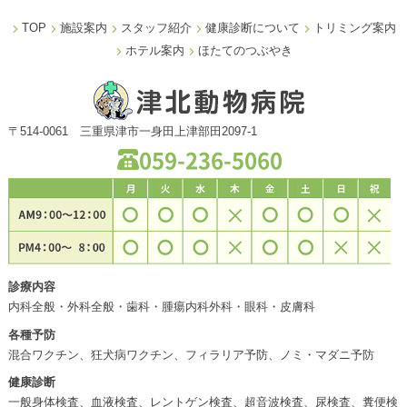
TOP
施設案内
スタッフ紹介
健康診断について
トリミング案内
ホテル案内
ほたてのつぶやき
〒514-0061 三重県津市一身田上津部田2097-1
059-236-5060
診療内容
内科全般・外科全般・歯科・腫瘍内科外科・眼科・皮膚科
各種予防
混合ワクチン、狂犬病ワクチン、フィラリア予防、ノミ・マダニ予防
健康診断
一般身体検査、血液検査、レントゲン検査、超音波検査、尿検査、糞便検